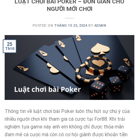
LUẬT CHƠI BÀI POKER – ĐƠN GIẢN CHO
NGƯỜI MỚI CHƠI
POSTED ON
THÁNG 10 25, 2024
BY
ADMIN
25
Th10
Thông tin về luật chơi bài Poker luôn thu hút sự chú ý của
nhiều người chơi khi tham gia cá cược tại For88. Khi trải
nghiệm tựa game này anh em không chỉ được thỏa mãn
đam mê cá cược mà còn có cơ hội giành được khoản tiền