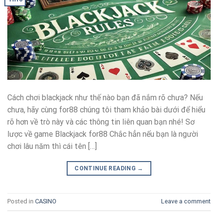
Cách chơi blackjack như thế nào bạn đã nắm rõ chưa? Nếu
chưa, hãy cùng for88 chúng tôi tham khảo bài dưới để hiểu
rõ hơn về trò này và các thông tin liên quan bạn nhé! Sơ
lược về game Blackjack for88 Chắc hẳn nếu bạn là người
chơi lâu năm thì cái tên […]
CONTINUE READING
→
Posted in
CASINO
Leave a comment