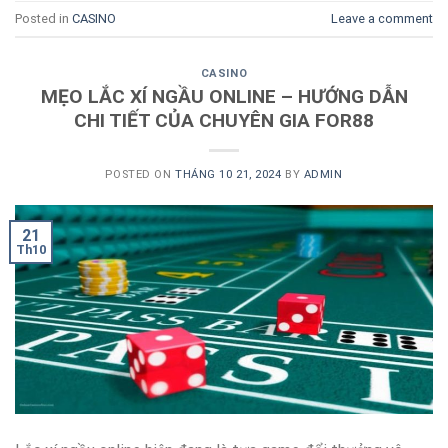
Posted in
CASINO
Leave a comment
CASINO
MẸO LẮC XÍ NGẦU ONLINE – HƯỚNG DẪN
CHI TIẾT CỦA CHUYÊN GIA FOR88
POSTED ON
THÁNG 10 21, 2024
BY
ADMIN
21
Th10