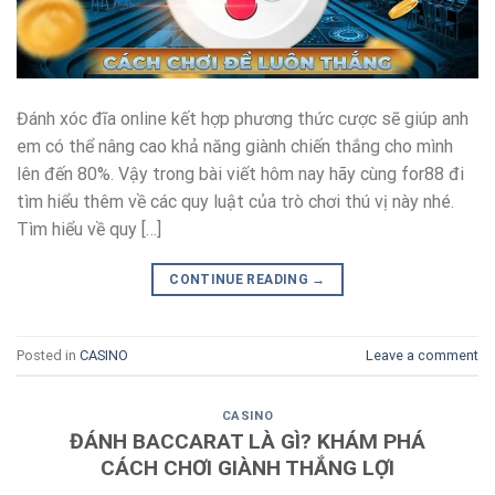
Đánh xóc đĩa online kết hợp phương thức cược sẽ giúp anh
em có thể nâng cao khả năng giành chiến thắng cho mình
lên đến 80%. Vậy trong bài viết hôm nay hãy cùng for88 đi
tìm hiểu thêm về các quy luật của trò chơi thú vị này nhé.
Tìm hiểu về quy […]
CONTINUE READING
→
Posted in
CASINO
Leave a comment
CASINO
ĐÁNH BACCARAT LÀ GÌ? KHÁM PHÁ
CÁCH CHƠI GIÀNH THẮNG LỢI