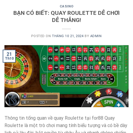
CASINO
BẠN CÓ BIẾT: QUAY ROULETTE DỄ CHƠI
DỄ THẮNG!
POSTED ON
THÁNG 10 21, 2024
BY
ADMIN
21
Th10
Thông tin tổng quan về quay Roulette tại for88 Quay
Roulette là một trò chơi mang tính biểu tượng và có bề dày
lịch sử lâu đời, bắt nguồn từ châu Âu và nhanh chóng chiếm