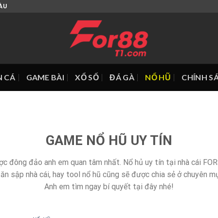
ÀU
N CÁ
GAME BÀI
XỔ SỐ
ĐÁ GÀ
NỔ HŨ
CHÍNH S
GAME NỔ HŨ UY TÍN
ược đông đảo anh em quan tâm nhất. Nổ hủ uy tín tại nhà cái FOR
 ăn sập nhà cái, hay tool nổ hũ cũng sẽ được chia sẻ ở chuyên mụ
Anh em tìm ngay bí quyết tại đây nhé!