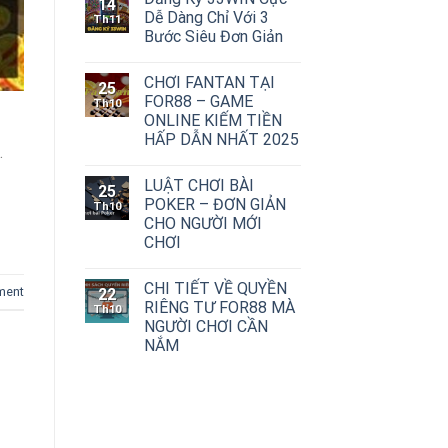
14
Dễ Dàng Chỉ Với 3
Th11
Bước Siêu Đơn Giản
CHƠI FANTAN TẠI
25
FOR88 – GAME
Th10
ONLINE KIẾM TIỀN
HẤP DẪN NHẤT 2025
.
LUẬT CHƠI BÀI
25
POKER – ĐƠN GIẢN
Th10
CHO NGƯỜI MỚI
CHƠI
CHI TIẾT VỀ QUYỀN
ment
22
RIÊNG TƯ FOR88 MÀ
Th10
NGƯỜI CHƠI CẦN
NẮM