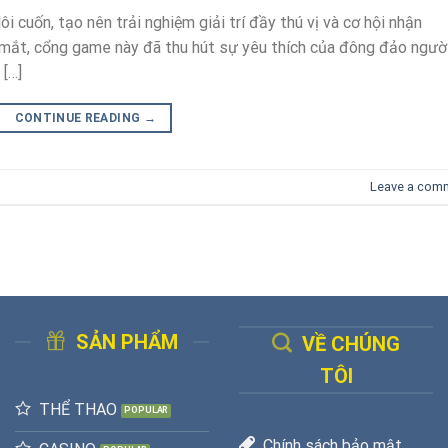
 cuốn, tạo nên trải nghiệm giải trí đầy thú vị và cơ hội nhận
t mắt, cổng game này đã thu hút sự yêu thích của đông đảo ngườ
[…]
CONTINUE READING
→
Leave a com
SẢN PHẨM
VỀ CHÚNG
TÔI
THỂ THAO
Chính sách bảo mật