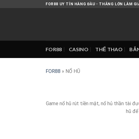
Skip
FOR88 UY TÍN HÀNG ĐẦU - THẮNG LỚN LÀM GI
to
content
FOR88
CASINO
THỂ THAO
BẮ
FOR88
»
NỔ HŨ
Game
nổ hũ
rút tiền mặt, nổ hủ thần tài đ
hũ để