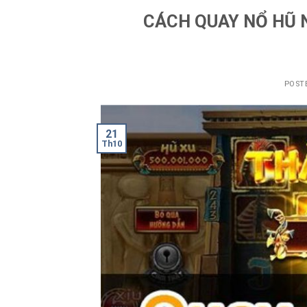
CÁCH QUAY NỔ HŨ 
POST
21
Th10