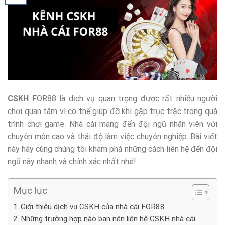
CSKH
FOR88 là dịch vụ quan trọng được rất nhiều người
chơi quan tâm vì có thể giúp đỡ khi gặp trục trặc trong quá
trình chơi game. Nhà cái mang đến đội ngũ nhân viên với
chuyên môn cao và thái độ làm việc chuyên nghiệp. Bài viết
này hãy cùng chúng tôi khám phá những cách liên hệ đến đội
ngũ này nhanh và chính xác nhất nhé!
Mục lục
Giới thiệu dịch vụ CSKH của nhà cái FOR88
Những trường hợp nào bạn nên liên hệ CSKH nhà cái