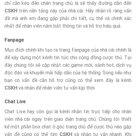
chỉ cần kéo đến chân trang chủ là sẽ thấy đường dẫn đến
CSKH
trên nền tảng này của nhà cái. Hãy nhắn rõ ràng vấn
đề mà anh em đang gặp phải chi tiết, cụ thể và chính xác
nhất để nhân viên nắm bắt thông tin và hỗ trợ hiệu quả.
Fanpage
Mục đích chính khi tạo ra trang Fanpage của nhà cái chính là
để xây dựng một kênh tin tức cho cộng đồng cược thủ. Tại
đây chúng tôi sẽ cập nhật các game mới, sảnh hot, dịch vụ
độc đáo và khuyến mãi hấp dẫn của hệ thống. Song nếu như
bạn có vấn đề cần hỗ trợ cũng có thể xem đây là kênh
CSKH
và nhắn để nhân viên tư vấn kịp thời.
Chat Live
Chat Live hay còn gọi là kênh nhắn tin trực tiếp cho nhân
viên nhà cái ngay trên giao diện trang chủ. Chúng tôi thiết
kế một phần box chat ở góc trang chủ để cược thủ nào gặp
vấn đề cũng có thể tìm
CSKH
và nhận tư vấn nhanh. Khi