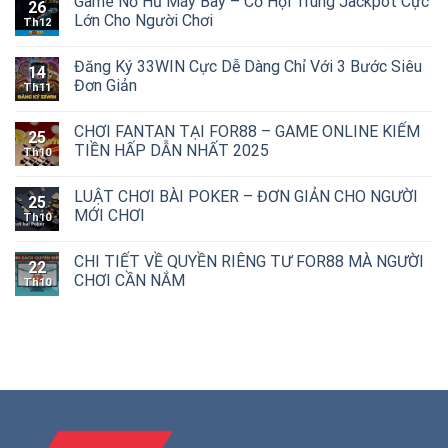
Game Nổ Hũ Máy Bay – Cơ Hội Trúng Jackpot Cực
26
Lớn Cho Người Chơi
Th12
Đăng Ký 33WIN Cực Dễ Dàng Chỉ Với 3 Bước Siêu
14
Đơn Giản
Th11
CHƠI FANTAN TẠI FOR88 – GAME ONLINE KIẾM
25
TIỀN HẤP DẪN NHẤT 2025
Th10
LUẬT CHƠI BÀI POKER – ĐƠN GIẢN CHO NGƯỜI
25
MỚI CHƠI
Th10
CHI TIẾT VỀ QUYỀN RIÊNG TƯ FOR88 MÀ NGƯỜI
22
CHƠI CẦN NẮM
Th10