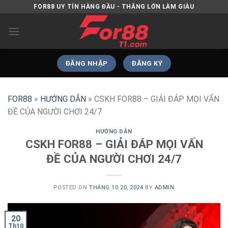
Skip
FOR88 UY TÍN HÀNG ĐẦU - THẮNG LỚN LÀM GIÀU
to
content
ĐĂNG NHẬP
ĐĂNG KÝ
FOR88
»
HƯỚNG DẪN
»
CSKH FOR88 – GIẢI ĐÁP MỌI VẤN
ĐỀ CỦA NGƯỜI CHƠI 24/7
HƯỚNG DẪN
CSKH FOR88 – GIẢI ĐÁP MỌI VẤN
ĐỀ CỦA NGƯỜI CHƠI 24/7
POSTED ON
THÁNG 10 20, 2024
BY
ADMIN
20
Th10