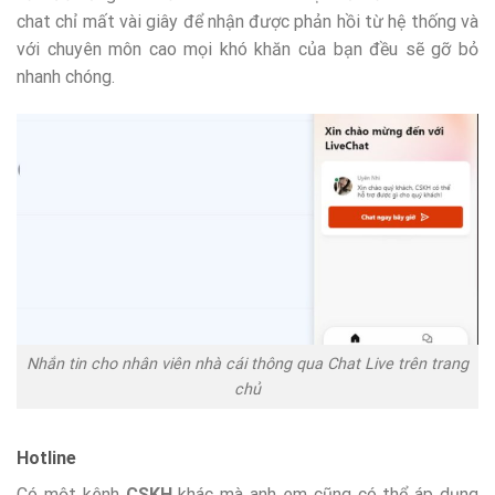
chat chỉ mất vài giây để nhận được phản hồi từ hệ thống và
với chuyên môn cao mọi khó khăn của bạn đều sẽ gỡ bỏ
nhanh chóng.
Nhắn tin cho nhân viên nhà cái thông qua Chat Live trên trang
chủ
Hotline
Có một kênh
CSKH
khác mà anh em cũng có thể áp dụng