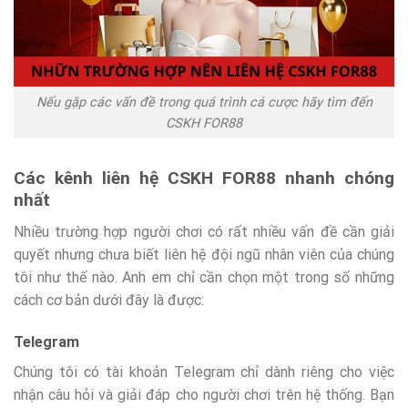
Nếu gặp các vấn đề trong quá trình cá cược hãy tìm đến
CSKH FOR88
Các kênh liên hệ CSKH FOR88 nhanh chóng
nhất
Nhiều trường hợp người chơi có rất nhiều vấn đề cần giải
quyết nhưng chưa biết liên hệ đội ngũ nhân viên của chúng
tôi như thế nào. Anh em chỉ cần chọn một trong số những
cách cơ bản dưới đây là được:
Telegram
Chúng tôi có tài khoản Telegram chỉ dành riêng cho việc
nhận câu hỏi và giải đáp cho người chơi trên hệ thống. Bạn