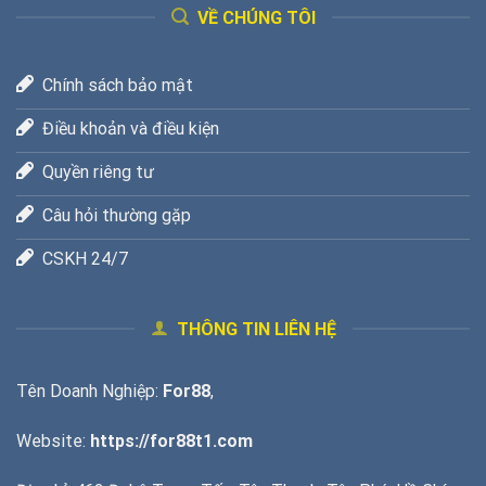
VỀ CHÚNG TÔI
Chính sách bảo mật
Điều khoản và điều kiện
Quyền riêng tư
Câu hỏi thường gặp
CSKH 24/7
THÔNG TIN LIÊN HỆ
Tên Doanh Nghiệp:
For88
,
Website:
https://for88t1.com