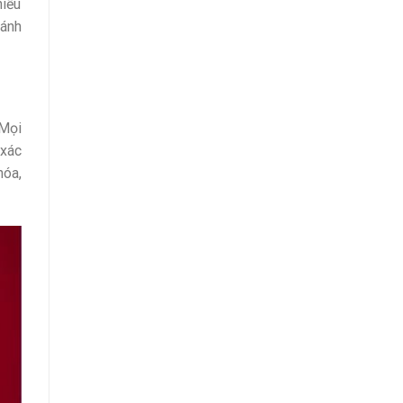
hiều
đánh
 Mọi
 xác
hóa,