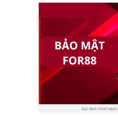
Quy định chính sách 