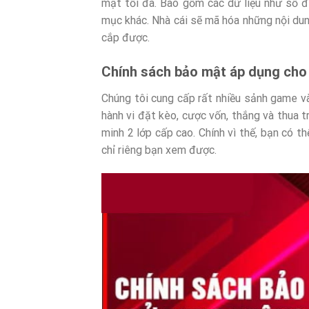
mật tối đa. Bao gồm các dữ liệu như số điệ
mục khác. Nhà cái sẽ mã hóa những nội dun
cắp được.
Chính sách bảo mật áp dụng cho 
Chúng tôi cung cấp rất nhiều sảnh game v
hành vi đặt kèo, cược vốn, thắng và thua 
minh 2 lớp cấp cao. Chính vì thế, bạn có t
chỉ riêng bạn xem được.