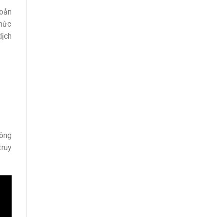
hoản
thức
dịch
hông
truy