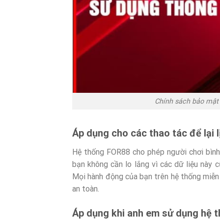
Chính sách bảo mật 
Áp dụng cho các thao tác để lại 
Hệ thống FOR88 cho phép người chơi bình l
bạn không cần lo lắng vì các dữ liệu này
Mọi hành động của bạn trên hệ thống miễn
an toàn.
Áp dụng khi anh em sử dụng hệ t