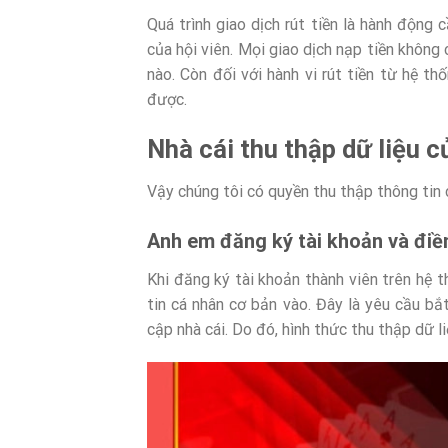
Quá trình giao dịch rút tiền là hành động
của hội viên. Mọi giao dịch nạp tiền không 
nào. Còn đối với hành vi rút tiền từ hệ t
được.
Nhà cái thu thập dữ liệu 
Vậy chúng tôi có quyền thu thập thông tin
Anh em đăng ký tài khoản và điề
Khi đăng ký tài khoản thành viên trên hệ
tin cá nhân cơ bản vào. Đây là yêu cầu bắ
cập nhà cái. Do đó, hình thức thu thập dữ l