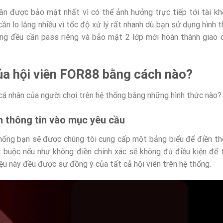
 cần được bảo mật nhất vì có thể ảnh hưởng trực tiếp tới tài k
cần lo lắng nhiều vì tốc độ xử lý rất nhanh dù bạn sử dụng hình 
hống đều cần pass riêng và bảo mật 2 lớp mới hoàn thành giao 
của hội viên FOR88 bằng cách nào?
 cá nhân của người chơi trên hệ thống bằng những hình thức nào?
n thông tin vào mục yêu cầu
 thống bạn sẽ được chúng tôi cung cấp một bảng biểu để điền t
t buộc nếu như không điền chính xác sẽ không đủ điều kiện để 
iệu này đều được sự đồng ý của tất cả hội viên trên hệ thống.