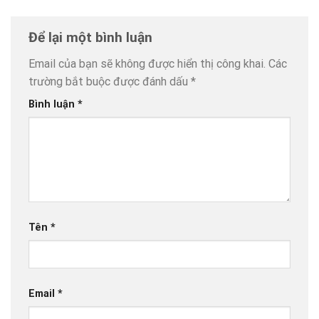
Để lại một bình luận
Email của bạn sẽ không được hiển thị công khai.
Các
trường bắt buộc được đánh dấu
*
Bình luận
*
Tên
*
Email
*