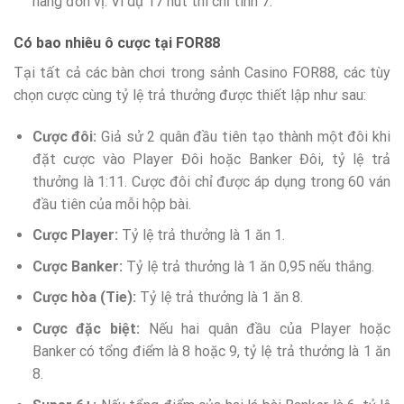
hàng đơn vị. Ví dụ 17 nút thì chỉ tính 7.
Có bao nhiêu ô cược tại FOR88
Tại tất cả các bàn chơi trong sảnh Casino FOR88, các tùy
chọn cược cùng tỷ lệ trả thưởng được thiết lập như sau:
Cược đôi:
Giả sử 2 quân đầu tiên tạo thành một đôi khi
đặt cược vào Player Đôi hoặc Banker Đôi, tỷ lệ trả
thưởng là 1:11. Cược đôi chỉ được áp dụng trong 60 ván
đầu tiên của mỗi hộp bài.
Cược Player:
Tỷ lệ trả thưởng là 1 ăn 1.
Cược Banker:
Tỷ lệ trả thưởng là 1 ăn 0,95 nếu thắng.
Cược hòa (Tie):
Tỷ lệ trả thưởng là 1 ăn 8.
Cược đặc biệt:
Nếu hai quân đầu của Player hoặc
Banker có tổng điểm là 8 hoặc 9, tỷ lệ trả thưởng là 1 ăn
8.