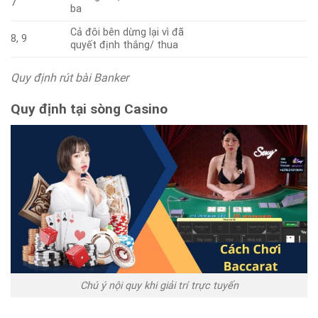
7
ba
Cả đôi bên dừng lại vì đã
8, 9
quyết định thắng/ thua
Quy định rút bài Banker
Quy định tại sòng Casino
Chú ý nội quy khi giải trí trực tuyến