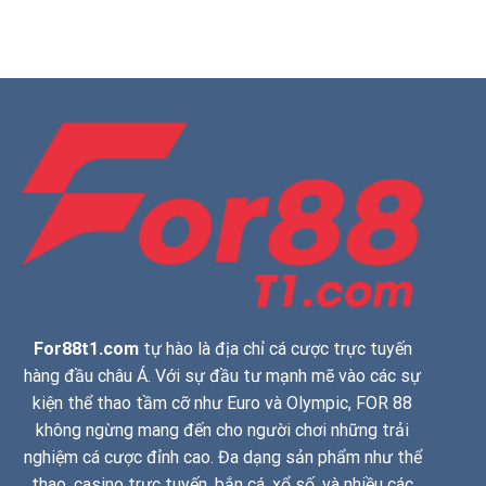
For88t1.com
tự hào là địa chỉ cá cược trực tuyến
hàng đầu châu Á. Với sự đầu tư mạnh mẽ vào các sự
kiện thể thao tầm cỡ như Euro và Olympic, FOR 88
không ngừng mang đến cho người chơi những trải
nghiệm cá cược đỉnh cao. Đa dạng sản phẩm như thể
thao, casino trực tuyến, bắn cá, xổ số, và nhiều các