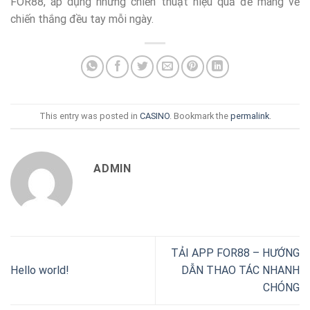
FOR88, áp dụng những chiến thuật hiệu quả để mang về
chiến thắng đều tay mỗi ngày.
This entry was posted in
CASINO
. Bookmark the
permalink
.
ADMIN
TẢI APP FOR88 – HƯỚNG
Hello world!
DẪN THAO TÁC NHANH
CHÓNG