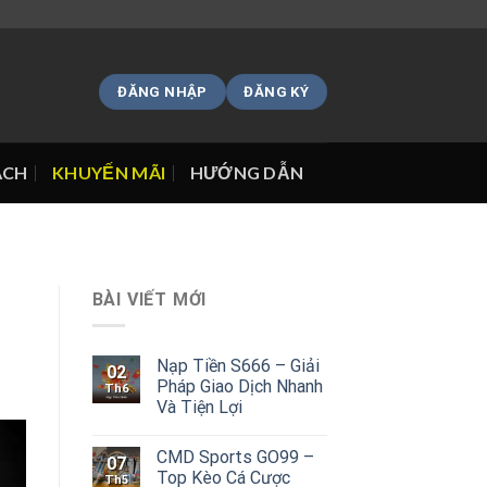
ĐĂNG NHẬP
ĐĂNG KÝ
ÁCH
KHUYẾN MÃI
HƯỚNG DẪN
BÀI VIẾT MỚI
Nạp Tiền S666 – Giải
02
Pháp Giao Dịch Nhanh
Th6
Và Tiện Lợi
CMD Sports GO99 –
07
Top Kèo Cá Cược
Th5