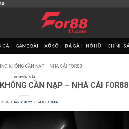
ÀU
N CÁ
GAME BÀI
XỔ SỐ
ĐÁ GÀ
NỔ HŨ
CHÍNH S
INO KHÔNG CẦN NẠP – NHÀ CÁI FOR88
KHUYẾN MÃI
 KHÔNG CẦN NẠP – NHÀ CÁI FOR88
ED ON
THÁNG 10 22, 2024
BY
ADMIN