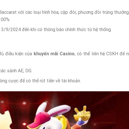
accarat với các loại hình hòa, cặp đôi, phương đôi trúng thưởng
 100%.
 3/9/2024 đến khi có thông báo chính thức từ hệ thống.
đủ điều kiện của
khuyến mãi Casino
, có thể liên hệ CSKH để 
các sảnh AE, DG.
òng cược để có thể rút tiền về tài khoản.