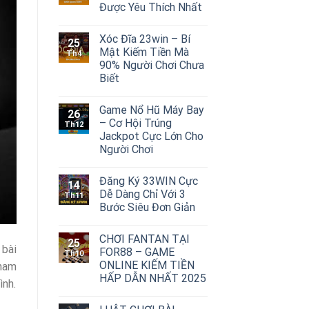
Được Yêu Thích Nhất
Xóc Đĩa 23win – Bí
25
Mật Kiếm Tiền Mà
Th4
90% Người Chơi Chưa
Biết
Game Nổ Hũ Máy Bay
26
– Cơ Hội Trúng
Th12
Jackpot Cực Lớn Cho
Người Chơi
Đăng Ký 33WIN Cực
14
Dễ Dàng Chỉ Với 3
Th11
Bước Siêu Đơn Giản
CHƠI FANTAN TẠI
25
 bài
FOR88 – GAME
Th10
ONLINE KIẾM TIỀN
tham
HẤP DẪN NHẤT 2025
ình.