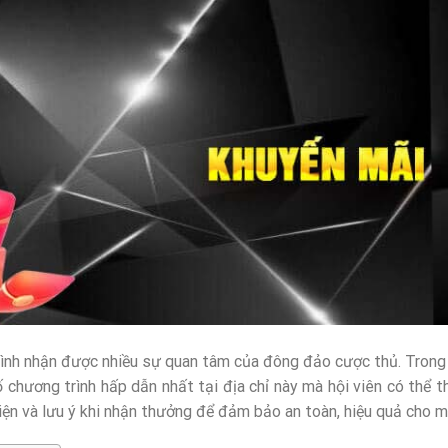
rình nhận được nhiều sự quan tâm của đông đảo cược thủ. Trong
 chương trình hấp dẫn nhất tại địa chỉ này mà hội viên có thể 
ện và lưu ý khi nhận thưởng để đảm bảo an toàn, hiệu quả cho m