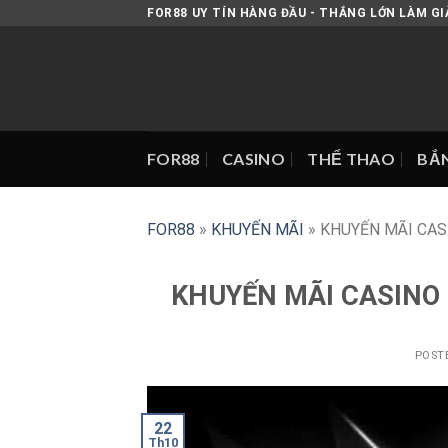
Skip
FOR88 UY TÍN HÀNG ĐẦU - THẮNG LỚN LÀM GI
to
content
FOR88
CASINO
THỂ THAO
BẮ
FOR88
»
KHUYẾN MÃI
»
KHUYẾN MÃI CAS
KHUYẾN MÃI CASINO
POST
22
Th10