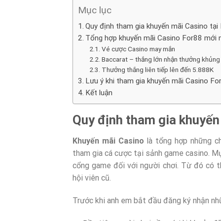
Mục lục
Quy định tham gia khuyến mãi Casino tại
Tổng hợp khuyến mãi Casino For88 mới 
Vé cược Casino may mắn
Baccarat – thắng lớn nhận thưởng khủn
Thưởng thắng liên tiếp lên đến 5.888K
Lưu ý khi tham gia khuyến mãi Casino Fo
Kết luận
Quy định tham gia khuyến
Khuyến mãi Casino
là tổng hợp những ch
tham gia cá cược tại sảnh game casino. Mục
cổng game đối với người chơi. Từ đó có t
hội viên cũ.
Trước khi anh em bắt đầu đăng ký nhận n