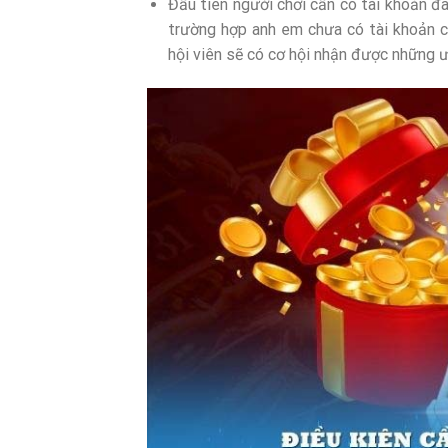
Đầu tiên người chơi cần có tài khoản đ
trường hợp anh em chưa có tài khoản có
hội viên sẽ có cơ hội nhận được những ưu