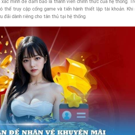
ã xác minh để đảm bảo là thành viên chính thức của hệ thống. T
 thể truy cập cổng game và tiến hành thiết lập tài khoản. Khi
 đãi dành riêng cho tân thủ tại hệ thống.