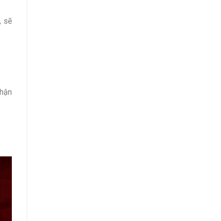
, sẽ
nhận