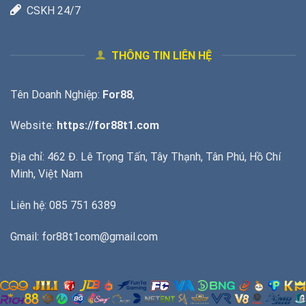
CSKH 24/7
THÔNG TIN LIÊN HỆ
Tên Doanh Nghiệp:
For88
,
Website:
https://for88t1.com
Địa chỉ: 462 Đ. Lê Trọng Tấn, Tây Thạnh, Tân Phú, Hồ Chí
Minh, Việt Nam
Liên hệ: 085 751 6389
Gmail:
for88t1com@gmail.com