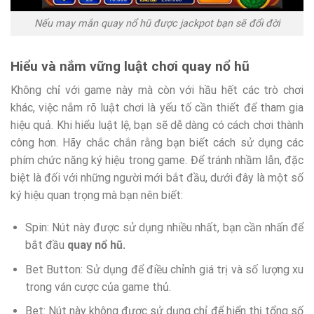
Nếu may mắn quay nổ hũ được jackpot bạn sẽ đổi đời
Hiểu và nắm vững luật chơi quay nổ hũ
Không chỉ với game này mà còn với hầu hết các trò chơi
khác, việc nắm rõ luật chơi là yếu tố cần thiết để tham gia
hiệu quả. Khi hiểu luật lệ, bạn sẽ dễ dàng có cách chơi thành
công hơn. Hãy chắc chắn rằng bạn biết cách sử dụng các
phím chức năng ký hiệu trong game. Để tránh nhầm lẫn, đặc
biệt là đối với những người mới bắt đầu, dưới đây là một số
ký hiệu quan trọng mà bạn nên biết:
Spin: Nút này được sử dụng nhiều nhất, bạn cần nhấn để
bắt đầu
quay nổ hũ.
Bet Button: Sử dụng để điều chỉnh giá trị và số lượng xu
trong ván cược của game thủ.
Bet: Nút này không được sử dụng chỉ để hiển thị tổng số