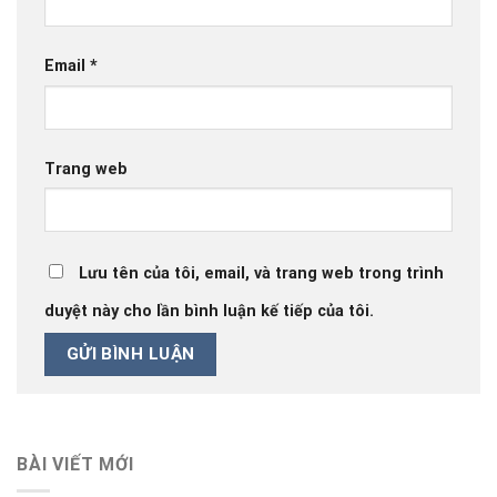
Email
*
Trang web
Lưu tên của tôi, email, và trang web trong trình
duyệt này cho lần bình luận kế tiếp của tôi.
BÀI VIẾT MỚI