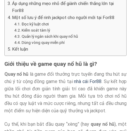
Áp dụng những mẹo nhỏ để giành chiến thắng lớn tại
For88
Một số lưu ý để rinh jackpot cho người mới tại For88
Đọc kỹ luật chơi
Kiểm soát tâm lý
Quản lý ngân sách khi quay nổ hũ
Dùng vòng quay miễn phí
Kết luận
Giới thiệu về game quay nổ hũ là gì?
Quay nổ hũ
là game đổi thưởng trực tuyến đang thu hút sự
chú ý từ cộng đồng game thủ tại
nhà cái For88
. Sự kết hợp
giữa lối chơi đơn giản tính giải trí cao đã khiến game này
thu hút đông đảo người tham gia. Mỗi tựa trò chơi nổ hũ
đều có quy luật và mức cược riêng, nhưng tất cả đều chung
một điểm sự hiện diện của quỹ thưởng và jackpot.
Cụ thể, khi bạn bắt đầu quay “xèng” (hay
quay nổ hũ
), một