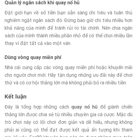
Quản lý ngân sách khi quay nổ hũ
Đặt giới hạn về số tiền bạn sẵn sàng chi tiêu và tuân thủ
nghiêm ngặt ngân sách đó. Đừng bao giờ chi tiêu nhiều hơn
khả năng của mình để tránh rủi ro tài chính. Nên chia ngân
sách của mình thành nhiều phần nhỏ để có thể chơi nhiều lần
thay vì đặt tất cả vào một ván.
Dùng vòng quay miễn phí
Nhà cái cung cấp các vòng quay miễn phí hoặc khuyến mãi
cho người chơi mới. Hãy tận dụng những ưu đãi này để chơi
thử và có cơ hội thắng lớn mà không phải bỏ ra nhiều tiền.
Kết luận
Đây là tổng hợp những cách
quay nổ hũ
để giành chiến
thắng lớn được chia sẻ từ nhiều chuyên gia cá cược. Mặc dù
trò chơi này có lối chơi đơn giản và dễ hiểu, nhưng không
phải ai cũng có thể đạt được kết quả ấn tượng khi tham