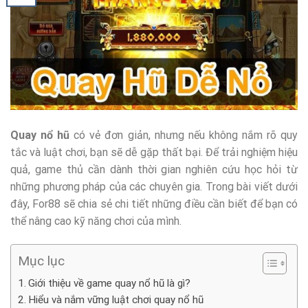
Quay nổ hũ
có vẻ đơn giản, nhưng nếu không nắm rõ quy
tắc và luật chơi, bạn sẽ dễ gặp thất bại. Để trải nghiệm hiệu
quả, game thủ cần dành thời gian nghiên cứu học hỏi từ
những phương pháp của các chuyên gia. Trong bài viết dưới
đây, For88 sẽ chia sẻ chi tiết những điều cần biết để bạn có
thể nâng cao kỹ năng chơi của mình.
Mục lục
Giới thiệu về game quay nổ hũ là gì?
Hiểu và nắm vững luật chơi quay nổ hũ