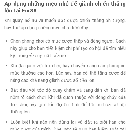
Áp dụng những mẹo nhỏ để giành chiến thắng
lớn tại For88
Khi
quay nổ hũ
và muốn đạt được chiến thắng ấn tượng,
hãy thử áp dụng những mẹo nhỏ dưới đây:
Chọn phòng chơi có mức cược thấp và đông người: Cách
này giúp cho bạn tiết kiệm chi phí tạo cơ hội để tìm hiểu
kỹ lưỡng về quy luật của nó.
Khi đã quen với trò chơi, hãy chuyển sang các phòng có
mức thưởng cao hơn. Lúc này, bạn có thể tăng cược để
nâng cao khả năng giành được số tiền lớn.
Bắt đầu với tốc độ quay chậm và tăng dần khi bạn đã
nắm rõ cách chơi. Khi đã quen thuộc với dòng chảy của
trò chơi, hãy giữ tốc độ ổn định để tối ưu hóa cơ hội
thắng lớn.
Luôn biết khi nào nên dừng lại và đặt ra giới hạn cho
mức cược của mình. Điều này sẽ giúp bạn kiểm soát tài