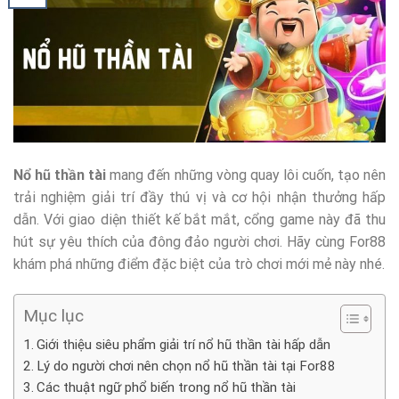
Nổ hũ thần tài
mang đến những vòng quay lôi cuốn, tạo nên
trải nghiệm giải trí đầy thú vị và cơ hội nhận thưởng hấp
dẫn. Với giao diện thiết kế bắt mắt, cổng game này đã thu
hút sự yêu thích của đông đảo người chơi. Hãy cùng For88
khám phá những điểm đặc biệt của trò chơi mới mẻ này nhé.
Mục lục
Giới thiệu siêu phẩm giải trí nổ hũ thần tài hấp dẫn
Lý do người chơi nên chọn nổ hũ thần tài tại For88
Các thuật ngữ phổ biến trong nổ hũ thần tài