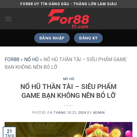
Skip
FOR88 UY TÍN HÀNG ĐẦU - THẮNG LỚN LÀM GIÀU
to
content
ĐĂNG NHẬP
ĐĂNG KÝ
FOR88
»
NỔ HŨ
»
NỔ HŨ THẦN TÀI – SIÊU PHẨM GAME
BẠN KHÔNG NÊN BỎ LỠ
NỔ HŨ
NỔ HŨ THẦN TÀI – SIÊU PHẨM
GAME BẠN KHÔNG NÊN BỎ LỠ
POSTED ON
THÁNG 10 21, 2024
BY
ADMIN
21
Th10