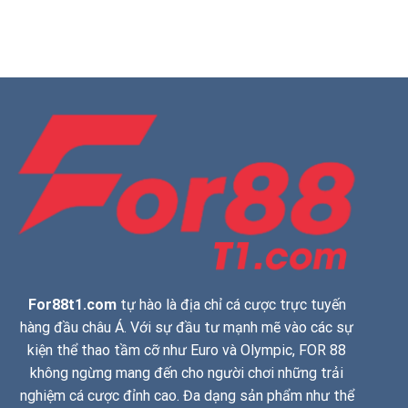
For88t1.com
tự hào là địa chỉ cá cược trực tuyến
hàng đầu châu Á. Với sự đầu tư mạnh mẽ vào các sự
kiện thể thao tầm cỡ như Euro và Olympic, FOR 88
không ngừng mang đến cho người chơi những trải
nghiệm cá cược đỉnh cao. Đa dạng sản phẩm như thể