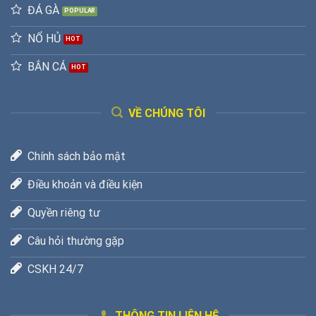
ĐÁ GÀ
NỔ HỦ
BẮN CÁ
VỀ CHÚNG TÔI
Chính sách bảo mật
Điều khoản và điều kiện
Quyền riêng tư
Câu hỏi thường gặp
CSKH 24/7
THÔNG TIN LIÊN HỆ