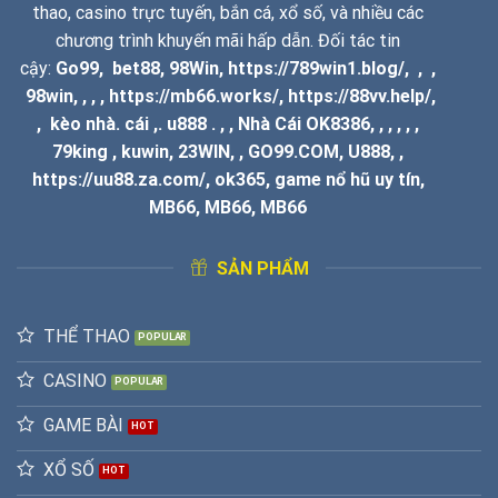
thao, casino trực tuyến, bắn cá, xổ số, và nhiều các
chương trình khuyến mãi hấp dẫn. Đối tác tin
cậy:
Go99
,
bet88
,
98Win
,
https://789win1.blog/
, , ,
98win
, , , ,
https://mb66.works/
,
https://88vv.help/
,
,
kèo nhà. cái
,.
u888
. , ,
Nhà Cái OK8386
, , , , , ,
79king
,
kuwin
,
23WIN
, ,
GO99.COM
,
U888
, ,
https://uu88.za.com/
,
ok365
,
game nổ hũ uy tín
,
MB66
,
MB66
,
MB66
SẢN PHẨM
THỂ THAO
CASINO
GAME BÀI
XỔ SỐ