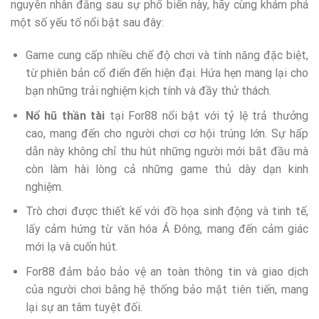
nguyên nhân đằng sau sự phổ biến này, hãy cùng khám phá
một số yếu tố nổi bật sau đây:
Game cung cấp nhiều chế độ chơi và tính năng đặc biệt,
từ phiên bản cổ điển đến hiện đại. Hứa hẹn mang lại cho
bạn những trải nghiệm kịch tính và đầy thử thách.
Nổ hũ thần tài
tại For88 nổi bật với tỷ lệ trả thưởng
cao, mang đến cho người chơi cơ hội trúng lớn. Sự hấp
dẫn này không chỉ thu hút những người mới bắt đầu mà
còn làm hài lòng cả những game thủ dày dạn kinh
nghiệm.
Trò chơi được thiết kế với đồ họa sinh động và tinh tế,
lấy cảm hứng từ văn hóa Á Đông, mang đến cảm giác
mới lạ và cuốn hút.
For88 đảm bảo bảo vệ an toàn thông tin và giao dịch
của người chơi bằng hệ thống bảo mật tiên tiến, mang
lại sự an tâm tuyệt đối.