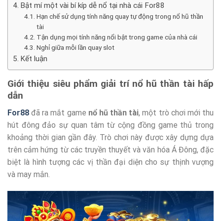
Bật mí một vài bí kíp dễ nổ tại nhà cái For88
Hạn chế sử dụng tính năng quay tự động trong nổ hũ thần
tài
Tận dụng mọi tính năng nổi bật trong game của nhà cái
Nghỉ giữa mỗi lần quay slot
Kết luận
Giới thiệu siêu phẩm giải trí nổ hũ thần tài hấp
dẫn
For88
đã ra mắt game
nổ hũ thần tài
, một trò chơi mới thu
hút đông đảo sự quan tâm từ cộng đồng game thủ trong
khoảng thời gian gần đây. Trò chơi này được xây dựng dựa
trên cảm hứng từ các truyền thuyết và văn hóa Á Đông, đặc
biệt là hình tượng các vị thần đại diện cho sự thịnh vượng
và may mắn.