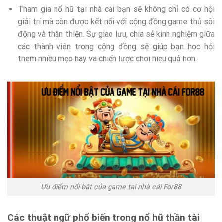
Tham gia nổ hũ tại nhà cái bạn sẽ không chỉ có cơ hội
giải trí mà còn được kết nối với cộng đồng game thủ sôi
động và thân thiện. Sự giao lưu, chia sẻ kinh nghiệm giữa
các thành viên trong cộng đồng sẽ giúp bạn học hỏi
thêm nhiều mẹo hay và chiến lược chơi hiệu quả hơn.
Ưu điểm nổi bật của game tại nhà cái For88
Các thuật ngữ phổ biến trong nổ hũ thần tài