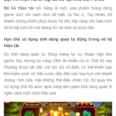
Nổ hũ thần tài
nổi tiếng là một siêu phẩm trong dòng
game slot với cách chơi dễ hiểu và thú vị. Tuy nhiên, để
nhanh chóng chinh phục được hũ lớn, hãy cùng tìm hiểu một
số bí kíp hữu ích mà chúng tôi sẽ chia sẻ dưới đây:
Hạn chế sử dụng tính năng quay tự động trong nổ hũ
thần tài
Dù tính năng quay tự động mang lại sự thuận tiện cho
game thủ, nhưng nó cũng tiềm ẩn nhiều rủi ro. Chế độ này
thường được cài đặt với tốc độ cố định, có thể khiến bạn
khó kiểm soát số tiền cược, dẫn đến việc hao hụt vốn nhanh
chóng. Hơn nữa, việc không thể điều chỉnh tốc độ quay khi
sử dụng chế độ auto spin cũng làm giảm khả năng quản lý
ngân sách một cách hiệu quả.